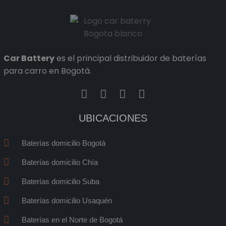
Car Battery
es el principal distribuidor de baterías
para carro en Bogotá.
M
M
M
M
y
y
y
y
i
i
i
i
UBICACIONES
c
c
c
c
o
o
o
o
Baterías domicilio Bogotá
n
n
n
n
-
-
-
-
Baterías domicilio Chía
f
w
i
e
Baterías domicilio Suba
a
h
n
m
c
a
s
a
Baterías domicilio Usaquén
e
t
t
i
b
s
a
l
Baterías en el Norte de Bogotá