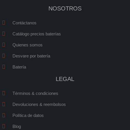
o
a
g
NOSOTROS
o
p
r
k
p
a
m
Contáctanos
1
Catálogo precios baterías
Quienes somos
Desvare por batería
Batería
LEGAL
Términos & condiciones
Devoluciones & reembolsos
Política de datos
Blog