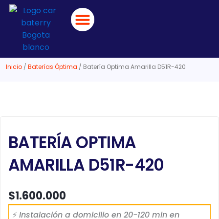
Ir
al
contenido
BUSCAR POR VEHÍCULO
CATÁLOGO DE BATERÍAS
DESVARE RÁPIDO
Inicio
/
Baterías Óptima
/ Batería Optima Amarilla D51R-420
BATERÍA OPTIMA
AMARILLA D51R-420
$
1.600.000
⚡
Instalación a domicilio en 20-120 min en