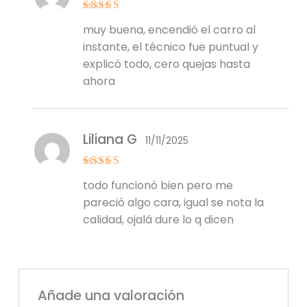
Valorado
muy buena, encendió el carro al
con
5
de 5
instante, el técnico fue puntual y
explicó todo, cero quejas hasta
ahora
Liliana G
11/11/2025
Valorado
todo funcionó bien pero me
con
4
de
5
pareció algo cara, igual se nota la
calidad, ojalá dure lo q dicen
Añade una valoración