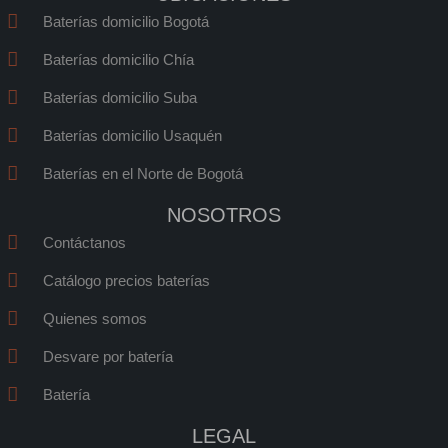
c
c
c
c
Baterías domicilio Bogotá
o
o
o
o
n
n
n
n
Baterías domicilio Chía
-
-
-
-
Baterías domicilio Suba
f
w
i
e
a
h
n
m
Baterías domicilio Usaquén
c
a
s
a
e
t
t
i
Baterías en el Norte de Bogotá
b
s
a
l
NOSOTROS
o
a
g
o
p
r
Contáctanos
k
p
a
Catálogo precios baterías
m
1
Quienes somos
Desvare por batería
Batería
LEGAL