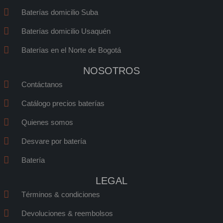
-
-
-
-
Baterías domicilio Suba
f
w
i
e
a
h
n
m
Baterías domicilio Usaquén
c
a
s
a
e
t
t
i
Baterías en el Norte de Bogotá
b
s
a
l
NOSOTROS
o
a
g
o
p
r
Contáctanos
k
p
a
Catálogo precios baterías
m
1
Quienes somos
Desvare por batería
Batería
LEGAL
Términos & condiciones
Devoluciones & reembolsos