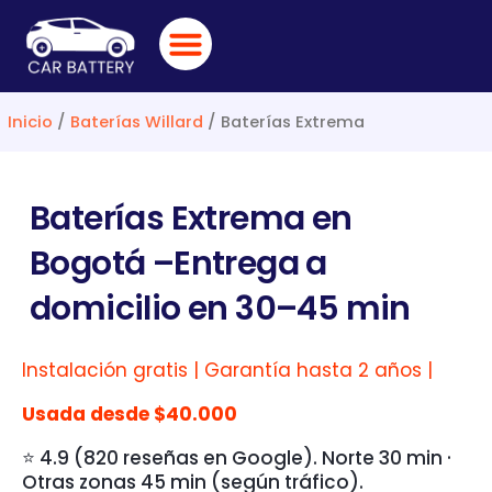
Ir
al
contenido
BUSCAR POR VEHÍCULO
CATÁLOGO DE BATERÍAS
DESVARE RÁPIDO
Inicio
/
Baterías Willard
/ Baterías Extrema
Baterías Extrema en
Bogotá –Entrega a
domicilio en 30–45 min
Instalación gratis | Garantía hasta 2 años |
Usada desde $40.000
⭐ 4.9 (820 reseñas en Google). Norte 30 min ·
Otras zonas 45 min (según tráfico).