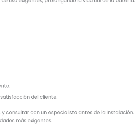
e uso exigentes, prolongando la vida útil de la batería.
nto.
tisfacción del cliente.
y consultar con un especialista antes de la instalación.
idades más exigentes.