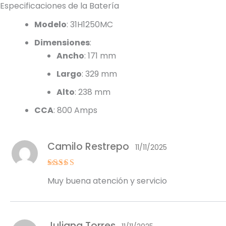
Especificaciones de la Batería
Modelo
: 31H1250MC
Dimensiones
:
Ancho
: 171 mm
Largo
: 329 mm
Alto
: 238 mm
CCA
: 800 Amps
Camilo Restrepo
11/11/2025
Valorado
Muy buena atención y servicio
con
5
de 5
Juliana Torres