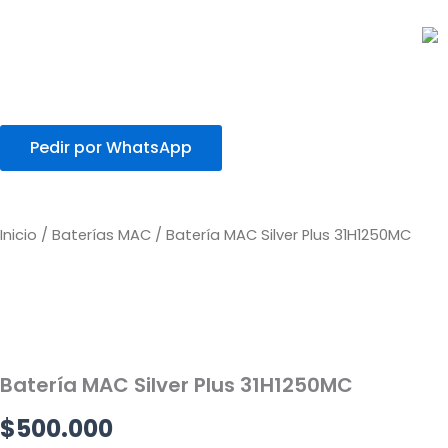
Ir
al
contenido
Pedir por WhatsApp
Inicio
/
Baterías MAC
/ Batería MAC Silver Plus 31H1250MC
Batería MAC Silver Plus 31H1250MC
$
500.000