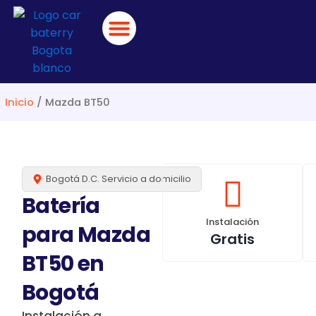
Ir
al
contenido
BUSCAR POR VEHÍCULO
CATÁLOGO DE BATERÍAS
DESVARE RÁPIDO
Inicio
/ Mazda BT50
Bogotá D.C. Servicio a domicilio
Batería
Instalación
para Mazda
Gratis
BT50 en
Bogotá
Instalación a