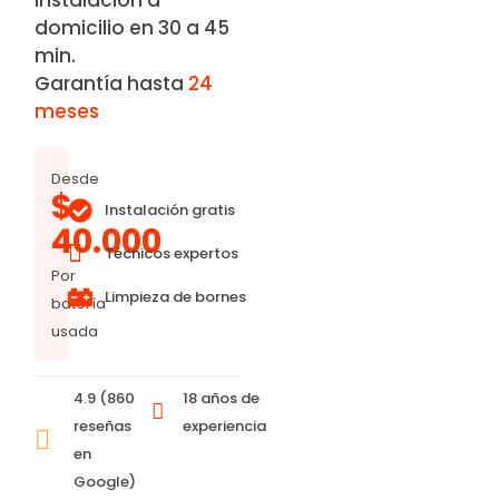
domicilio en 30 a 45
min.
Garantía hasta
24
meses
Desde
$
Instalación gratis
40.000
Técnicos expertos
Por
Limpieza de bornes
batería
usada
4.9 (860
18 años de
reseñas
experiencia
en
Google)