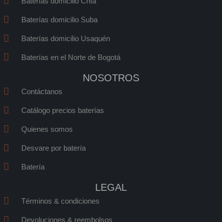
n
n
n
n
Baterías domicilio Chía
-
-
-
-
Baterías domicilio Suba
f
w
i
e
a
h
n
m
Baterías domicilio Usaquén
c
a
s
a
e
t
t
i
Baterías en el Norte de Bogotá
b
s
a
l
NOSOTROS
o
a
g
o
p
r
Contáctanos
k
p
a
Catálogo precios baterías
m
1
Quienes somos
Desvare por batería
Batería
LEGAL
Términos & condiciones
Devoluciones & reembolsos