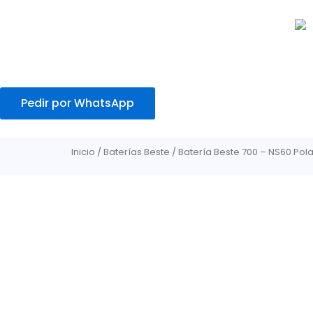
Ir
al
contenido
Pedir por WhatsApp
Inicio
/
Baterías Beste
/ Batería Beste 700 – NS60 Po