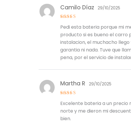
Camilo Díaz
29/10/2025
Valora
Pedi esta bateria porque mi m
do con
3
de 5
producto si es bueno el carro p
instalacion, el muchacho llego 
garantia ni nada. Tuve que llam
pena, por el servicio de instalac
Martha R
29/10/2025
Valorado
Excelente bateria a un precio 
con
5
de 5
norte y me dieron mi descuent
bien.